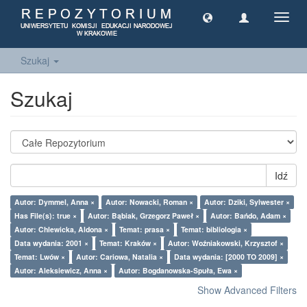
Toggl
navig
Szukaj
Szukaj
Idź
Autor: Dymmel, Anna ×
Autor: Nowacki, Roman ×
Autor: Dziki, Sylwester ×
Has File(s): true ×
Autor: Bąbiak, Grzegorz Paweł ×
Autor: Bańdo, Adam ×
Autor: Chlewicka, Aldona ×
Temat: prasa ×
Temat: bibliologia ×
Data wydania: 2001 ×
Temat: Kraków ×
Autor: Woźniakowski, Krzysztof ×
Temat: Lwów ×
Autor: Cariowa, Natalia ×
Data wydania: [2000 TO 2009] ×
Autor: Aleksiewicz, Anna ×
Autor: Bogdanowska-Spuła, Ewa ×
Show Advanced Filters