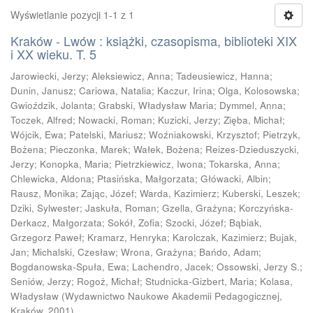
Wyświetlanie pozycji 1-1 z 1
Kraków - Lwów : książki, czasopisma, biblioteki XIX
i XX wieku. T. 5
Jarowiecki, Jerzy
;
Aleksiewicz, Anna
;
Tadeusiewicz, Hanna
;
Dunin, Janusz
;
Cariowa, Natalia
;
Kaczur, Irina
;
Olga, Kolosowska
;
Gwioździk, Jolanta
;
Grabski, Władysław Maria
;
Dymmel, Anna
;
Toczek, Alfred
;
Nowacki, Roman
;
Kuzicki, Jerzy
;
Zięba, Michał
;
Wójcik, Ewa
;
Patelski, Mariusz
;
Woźniakowski, Krzysztof
;
Pietrzyk,
Bożena
;
Pieczonka, Marek
;
Wałek, Bożena
;
Reizes-Dzieduszycki,
Jerzy
;
Konopka, Maria
;
Pietrzkiewicz, Iwona
;
Tokarska, Anna
;
Chlewicka, Aldona
;
Ptasińska, Małgorzata
;
Główacki, Albin
;
Rausz, Monika
;
Zając, Józef
;
Warda, Kazimierz
;
Kuberski, Leszek
;
Dziki, Sylwester
;
Jaskuła, Roman
;
Gzella, Grażyna
;
Korczyńska-
Derkacz, Małgorzata
;
Sokół, Zofia
;
Szocki, Józef
;
Bąbiak,
Grzegorz Paweł
;
Kramarz, Henryka
;
Karolczak, Kazimierz
;
Bujak,
Jan
;
Michalski, Czesław
;
Wrona, Grażyna
;
Bańdo, Adam
;
Bogdanowska-Spuła, Ewa
;
Lachendro, Jacek
;
Ossowski, Jerzy S.
;
Seniów, Jerzy
;
Rogoż, Michał
;
Studnicka-Gizbert, Maria
;
Kolasa,
Władysław
(
Wydawnictwo Naukowe Akademii Pedagogicznej,
Kraków
,
2001
)