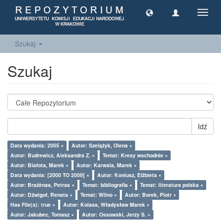
Toggl
navig
Szukaj
Szukaj
Idź
Data wydania: 2005 ×
Autor: Szelążyk, Olena ×
Autor: Budrewicz, Aleksandra Z. ×
Temat: Kresy wschodnie ×
Autor: Białota, Marek ×
Autor: Karwala, Marek ×
Data wydania: [2000 TO 2009] ×
Autor: Koniusz, Elżbieta ×
Autor: Bražènas, Petras ×
Temat: bibliografia ×
Temat: literatura polska ×
Autor: Dźwigoł, Renata ×
Temat: Wilno ×
Autor: Borek, Piotr ×
Has File(s): true ×
Autor: Kolasa, Władysław Marek ×
Autor: Jakubec, Tomasz ×
Autor: Ossowski, Jerzy S. ×