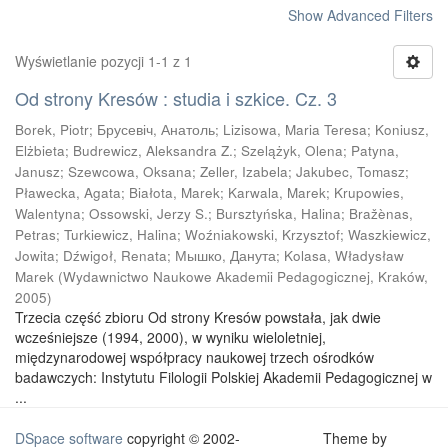
Show Advanced Filters
Wyświetlanie pozycji 1-1 z 1
Od strony Kresów : studia i szkice. Cz. 3
Borek, Piotr
;
Брусевіч, Анатоль
;
Lizisowa, Maria Teresa
;
Koniusz,
Elżbieta
;
Budrewicz, Aleksandra Z.
;
Szelążyk, Olena
;
Patyna,
Janusz
;
Szewcowa, Oksana
;
Zeller, Izabela
;
Jakubec, Tomasz
;
Pławecka, Agata
;
Białota, Marek
;
Karwala, Marek
;
Krupowies,
Walentyna
;
Ossowski, Jerzy S.
;
Bursztyńska, Halina
;
Bražènas,
Petras
;
Turkiewicz, Halina
;
Woźniakowski, Krzysztof
;
Waszkiewicz,
Jowita
;
Dźwigoł, Renata
;
Мышко, Данута
;
Kolasa, Władysław
Marek
(
Wydawnictwo Naukowe Akademii Pedagogicznej, Kraków
,
2005
)
Trzecia część zbioru Od strony Kresów powstała, jak dwie
wcześniejsze (1994, 2000), w wyniku wieloletniej,
międzynarodowej współpracy naukowej trzech ośrodków
badawczych: Instytutu Filologii Polskiej Akademii Pedagogicznej w
...
DSpace software
copyright © 2002-
Theme by