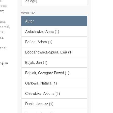
a
;
Zaloguj
Anna
;
sz
;
WYBIERZ
Autor
dona
;
berski,
Aleksiewicz, Anna (1)
ata
;
erz
;
Bańdo, Adam (1)
;
aria
;
Bogdanowska-Spuła, Ewa (1)
Bujak, Jan (1)
nej w
Bąbiak, Grzegorz Paweł (1)
Cariowa, Natalia (1)
Chlewicka, Aldona (1)
Dunin, Janusz (1)