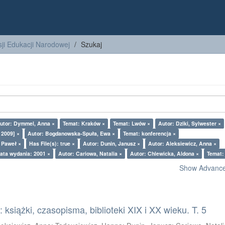
ji Edukacji Narodowej
Szukaj
utor: Dymmel, Anna ×
Temat: Kraków ×
Temat: Lwów ×
Autor: Dziki, Sylwester ×
 2009] ×
Autor: Bogdanowska-Spuła, Ewa ×
Temat: konferencja ×
z Paweł ×
Has File(s): true ×
Autor: Dunin, Janusz ×
Autor: Aleksiewicz, Anna ×
ata wydania: 2001 ×
Autor: Cariowa, Natalia ×
Autor: Chlewicka, Aldona ×
Temat:
Show Advanced
książki, czasopisma, biblioteki XIX i XX wieku. T. 5