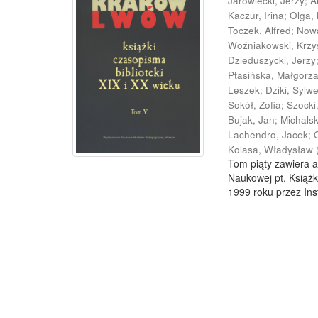
Jarowiecki, Jerzy
;
A
Kaczur, Irina
;
Olga,
Toczek, Alfred
;
Now
Woźniakowski, Krzy
Dzieduszycki, Jerzy
Ptasińska, Małgorz
Leszek
;
Dziki, Sylw
Sokół, Zofia
;
Szocki
Bujak, Jan
;
Michals
Lachendro, Jacek
;
Kolasa, Władysław
Tom piąty zawiera a
Naukowej pt. Książk
1999 roku przez Inst