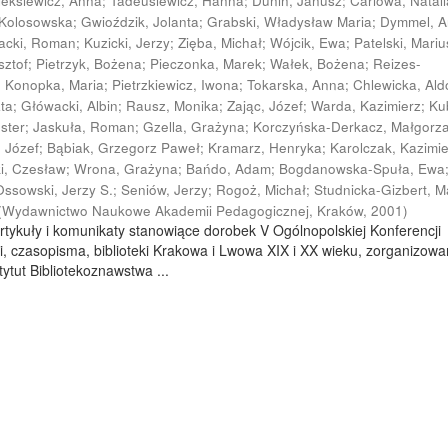
leksiewicz, Anna
;
Tadeusiewicz, Hanna
;
Dunin, Janusz
;
Cariowa, Natali
 Kolosowska
;
Gwioździk, Jolanta
;
Grabski, Władysław Maria
;
Dymmel, 
acki, Roman
;
Kuzicki, Jerzy
;
Zięba, Michał
;
Wójcik, Ewa
;
Patelski, Mariu
sztof
;
Pietrzyk, Bożena
;
Pieczonka, Marek
;
Wałek, Bożena
;
Reizes-
;
Konopka, Maria
;
Pietrzkiewicz, Iwona
;
Tokarska, Anna
;
Chlewicka, Al
ata
;
Główacki, Albin
;
Rausz, Monika
;
Zając, Józef
;
Warda, Kazimierz
;
Ku
ester
;
Jaskuła, Roman
;
Gzella, Grażyna
;
Korczyńska-Derkacz, Małgorz
, Józef
;
Bąbiak, Grzegorz Paweł
;
Kramarz, Henryka
;
Karolczak, Kazimi
ki, Czesław
;
Wrona, Grażyna
;
Bańdo, Adam
;
Bogdanowska-Spuła, Ewa
Ossowski, Jerzy S.
;
Seniów, Jerzy
;
Rogoż, Michał
;
Studnicka-Gizbert, M
(
Wydawnictwo Naukowe Akademii Pedagogicznej, Kraków
,
2001
)
rtykuły i komunikaty stanowiące dorobek V Ogólnopolskiej Konferencji
i, czasopisma, biblioteki Krakowa i Lwowa XIX i XX wieku, zorganizowa
ytut Bibliotekoznawstwa ...