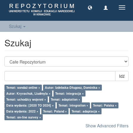
Toggl
navig
Szukaj
Szukaj
Idź
Temat: sondaż online ×
Autor: Izdebska-Długosz, Dominika ×
Autor: Kryvachuk, Liudmyla ×
Temat: integracja ×
Temat: uchodźcy wojenni ×
Temat: adaptation ×
Data wydania: [2020 TO 2024] ×
Temat: integration ×
Temat: Polska ×
Data wydania: 2022 ×
Temat: Poland ×
Temat: adaptacja ×
Temat: on-line survey ×
Show Advanced Filters