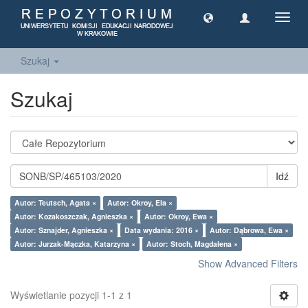
Toggl
navig
Szukaj
Szukaj
Idź
Autor: Teutsch, Agata ×
Autor: Okroy, Ela ×
Autor: Kozakoszczak, Agnieszka ×
Autor: Okroy, Ewa ×
Autor: Sznajder, Agnieszka ×
Data wydania: 2016 ×
Autor: Dąbrowa, Ewa ×
Autor: Jurzak-Mączka, Katarzyna ×
Autor: Stoch, Magdalena ×
Show Advanced Filters
Wyświetlanie pozycji 1-1 z 1