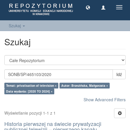
Toggl
navig
Szukaj
Szukaj
Idź
Temat: privatisation of television ×
Autor: Brzezińska, Małgorzata ×
Data wydania: [2020 TO 2024] ×
Show Advanced Filters
Wyświetlanie pozycji 1-1 z 1
Historia pierwszej na świecie prywatyzacji
publicznej telewizji – pierwszego kanału