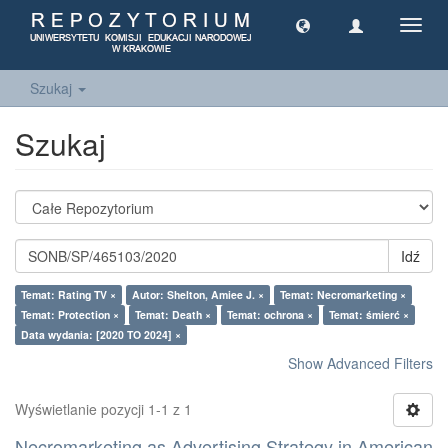
Toggl
navig
Szukaj
Szukaj
Idź
Temat: Rating TV ×
Autor: Shelton, Amiee J. ×
Temat: Necromarketing ×
Temat: Protection ×
Temat: Death ×
Temat: ochrona ×
Temat: śmierć ×
Data wydania: [2020 TO 2024] ×
Show Advanced Filters
Wyświetlanie pozycji 1-1 z 1
Necromarketing as Advertising Strategy in American