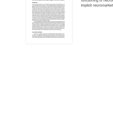
functioning of necr
implicit necromarket