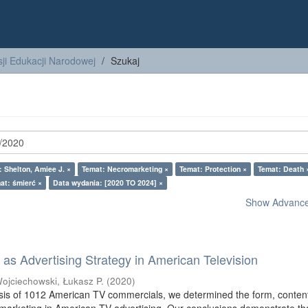
ji Edukacji Narodowej
Szukaj
: Shelton, Amiee J. ×
Temat: Necromarketing ×
Temat: Protection ×
Temat: Death 
at: śmierć ×
Data wydania: [2020 TO 2024] ×
Show Advanced
as Advertising Strategy in American Television
ojciechowski, Łukasz P.
(
2020
)
sis of 1012 American TV commercials, we determined the form, conten