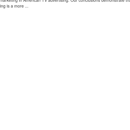
omarketing in American TV advertising. Our conclusions demonstrate th
ing is a more ...