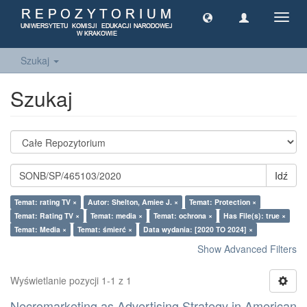
Toggl
navig
Szukaj
Szukaj
Idź
Temat: rating TV ×
Autor: Shelton, Amiee J. ×
Temat: Protection ×
Temat: Rating TV ×
Temat: media ×
Temat: ochrona ×
Has File(s): true ×
Temat: Media ×
Temat: śmierć ×
Data wydania: [2020 TO 2024] ×
Show Advanced Filters
Wyświetlanie pozycji 1-1 z 1
Necromarketing as Advertising Strategy in American