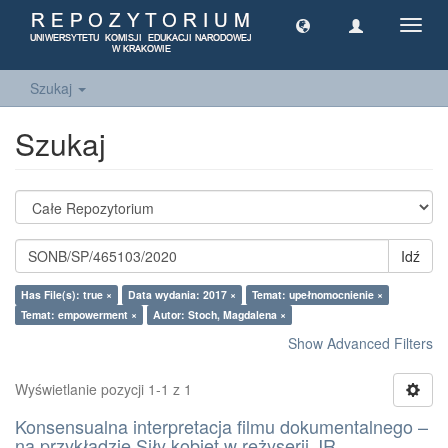
Toggl
navig
Szukaj
Szukaj
Idź
Has File(s): true ×
Data wydania: 2017 ×
Temat: upełnomocnienie ×
Temat: empowerment ×
Autor: Stoch, Magdalena ×
Show Advanced Filters
Wyświetlanie pozycji 1-1 z 1
Konsensualna interpretacja filmu dokumentalnego –
na przykładzie Siły kobiet w reżyserii JR