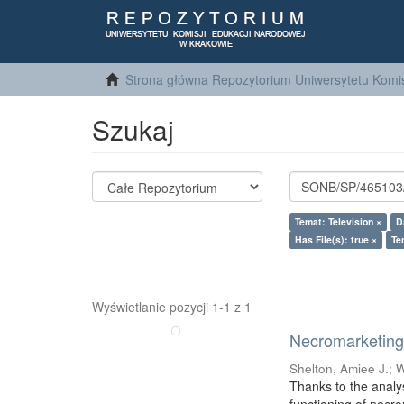
Strona główna Repozytorium Uniwersytetu Komis
Szukaj
Temat: Television ×
D
Has File(s): true ×
Te
Wyświetlanie pozycji 1-1 z 1
Necromarketing 
Shelton, Amiee J.
;
W
Thanks to the analy