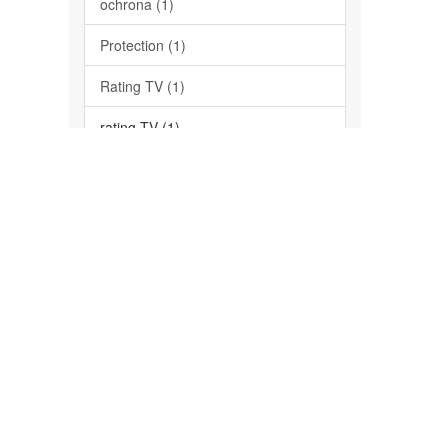
ochrona (1)
Protection (1)
Rating TV (1)
rating TV (1)
Television (1)
... zobacz więcej
Data wydania
2020 (1)
Has File(s)
Yes (1)
Theme by