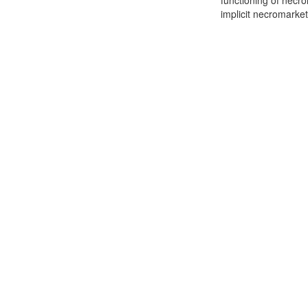
functioning of necr
implicit necromarket