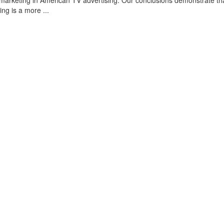
omarketing in American TV advertising. Our conclusions demonstrate th
ing is a more ...