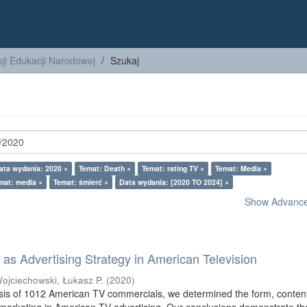
ji Edukacji Narodowej
Szukaj
ata wydania: 2020 ×
Temat: Death ×
Temat: rating TV ×
Temat: Media ×
mat: media ×
Temat: śmierć ×
Data wydania: [2020 TO 2024] ×
Show Advanced
as Advertising Strategy in American Television
ojciechowski, Łukasz P.
(
2020
)
sis of 1012 American TV commercials, we determined the form, conten