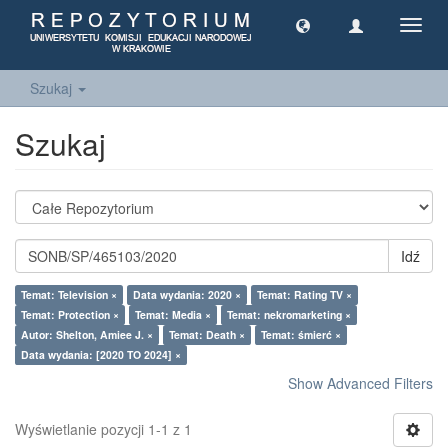
Toggl
navig
Szukaj
Szukaj
Idź
Temat: Television ×
Data wydania: 2020 ×
Temat: Rating TV ×
Temat: Protection ×
Temat: Media ×
Temat: nekromarketing ×
Autor: Shelton, Amiee J. ×
Temat: Death ×
Temat: śmierć ×
Data wydania: [2020 TO 2024] ×
Show Advanced Filters
Wyświetlanie pozycji 1-1 z 1