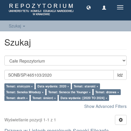
Toggl
navig
Szukaj
Szukaj
Idź
Temat: stoicyzm ×
Data wydania: 2020 ×
Temat: starość ×
Temat: Seneka Młodszy ×
Temat: Seneca the Younger ×
Temat: drzewa ×
Temat: death ×
Temat: śmierć ×
Data wydania: [2020 TO 2024] ×
Show Advanced Filters
Wyświetlanie pozycji 1-1 z 1
Drzewa w Listach moralnych Seneki Filozofa