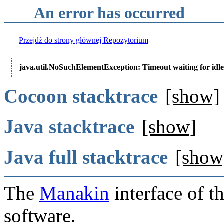
An error has occurred
Przejdź do strony głównej Repozytorium
java.util.NoSuchElementException: Timeout waiting for idle
Cocoon stacktrace
[show]
Java stacktrace
[show]
Java full stacktrace
[show
The
Manakin
interface of t
software.