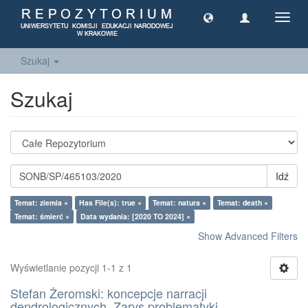
Toggl
navig
Szukaj
Szukaj
Idź
Temat: ziemia ×
Has File(s): true ×
Temat: natura ×
Temat: death ×
Temat: śmierć ×
Data wydania: [2020 TO 2024] ×
Show Advanced Filters
Wyświetlanie pozycji 1-1 z 1
Stefan Żeromski: koncepcje narracji
dendrologicznych. Zarys problematyki