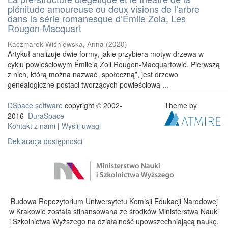
plénitude amoureuse ou deux visions de l’arbre
dans la série romanesque d’Émile Zola, Les
Rougon-Macquart
Kaczmarek-Wiśniewska, Anna
(
2020
)
Artykuł analizuje dwie formy, jakie przybiera motyw drzewa w
cyklu powieściowym Émile’a Zoli Rougon-Macquartowie. Pierwszą
z nich, którą można nazwać „społeczną”, jest drzewo
genealogiczne postaci tworzących powieściową ...
DSpace software
copyright © 2002-
Theme by
2016
DuraSpace
Kontakt z nami
|
Wyślij uwagi
Deklaracja dostępności
Budowa Repozytorium Uniwersytetu Komisji Edukacji Narodowej
w Krakowie została sfinansowana ze środków Ministerstwa Nauki
i Szkolnictwa Wyższego na działalność upowszechniającą naukę.