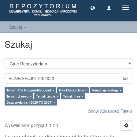
Toggl
navig
Szukaj
Szukaj
Idź
Temat: The Rougon-Macquart ×
Has File(s): true ×
Temat: genealogy ×
Temat: drzewo ×
Temat: życie ×
Temat: tree ×
Data wydania: [2020 TO 2024] ×
Show Advanced Filters
Wyświetlanie pozycji 1-1 z 1
La pré-structure diégétique et le théâtre de la