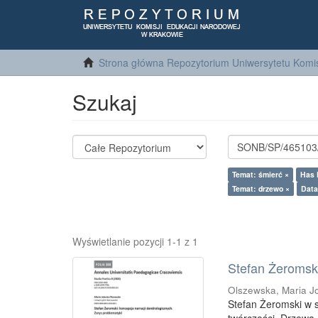
Strona główna Repozytorium Uniwersytetu Komis
Szukaj
Temat: śmierć ×
Has F
Temat: drzewo ×
Data
Wyświetlanie pozycji 1-1 z 1
Stefan Żeromski
Olszewska, Maria J
Stefan Żeromski w 