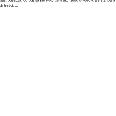
las, puszcza, ogród) są nie tylko tłem akcji jego utworów, ale stanowią
 treści: ...