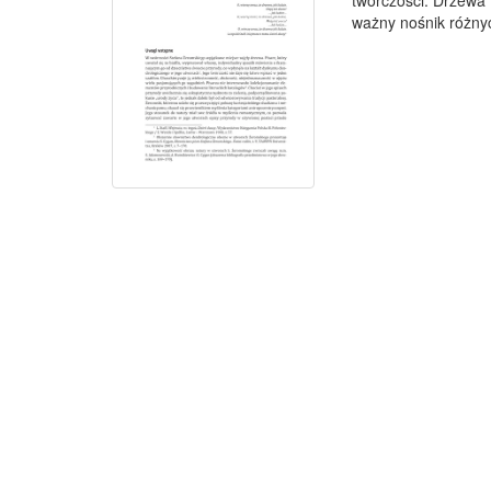
twórczości. Drzewa (
ważny nośnik różnych