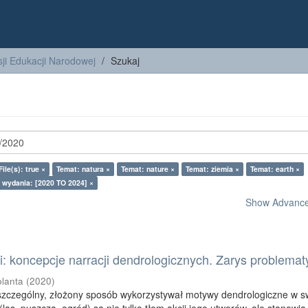
ji Edukacji Narodowej
Szukaj
ile(s): true ×
Temat: natura ×
Temat: nature ×
Temat: ziemia ×
Temat: earth ×
 wydania: [2020 TO 2024] ×
Show Advanced
: koncepcje narracji dendrologicznych. Zarys problemat
olanta
(
2020
)
szczególny, złożony sposób wykorzystywał motywy dendrologiczne w s