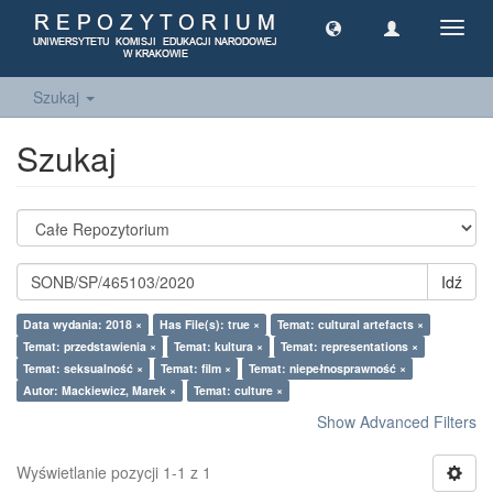
Toggl
navig
Szukaj
Szukaj
Idź
Data wydania: 2018 ×
Has File(s): true ×
Temat: cultural artefacts ×
Temat: przedstawienia ×
Temat: kultura ×
Temat: representations ×
Temat: seksualność ×
Temat: film ×
Temat: niepełnosprawność ×
Autor: Mackiewicz, Marek ×
Temat: culture ×
Show Advanced Filters
Wyświetlanie pozycji 1-1 z 1