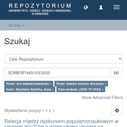
Toggl
navig
Szukaj
Szukaj
Idź
Temat: styl popularnonaukowy ×
Temat: popular science discourse ×
Autor: Barańska-Szmitko, Anna ×
Data wydania: [2020 TO 2024] ×
Show Advanced Filters
Wyświetlanie pozycji 1-1 z 1
Relacja między dyskursem popularnonaukowym w
serwisie YouTube a wizerunkiem vlogera na