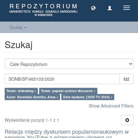
Toggl
navig
Szukaj
Szukaj
Idź
Temat: wideoblog ×
Temat: popular science discourse ×
Autor: Barańska-Szmitko, Anna ×
Data wydania: [2020 TO 2024] ×
Show Advanced Filters
Wyświetlanie pozycji 1-1 z 1
Relacja między dyskursem popularnonaukowym w
serwisie YouTube a wizerunkiem vlogera na