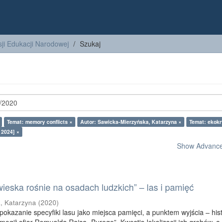
ji Edukacji Narodowej
Szukaj
Temat: memory conflicts ×
Autor: Sawicka-Mierzyńska, Katarzyna ×
Temat: ekokr
 2024] ×
Show Advanced
ieska rośnie na osadach ludzkich” – las i pamięć
, Katarzyna
(
2020
)
pokazanie specyfiki lasu jako miejsca pamięci, a punktem wyjścia – his