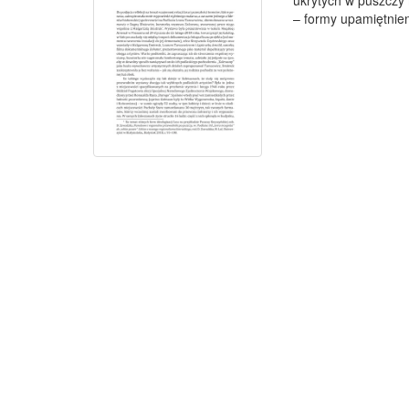
ukrytych w puszczy 
– formy upamiętnieni