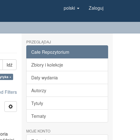
polski
Zaloguj
PRZEGLĄDAJ
Całe Repozytorium
Idź
Zbiory i kolekcje
ytyka ×
Daty wydania
Autorzy
 Filters
Tytuły
Tematy
MOJE KONTO
toria