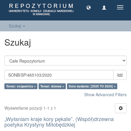
Toggl
navig
Szukaj
Szukaj
Idź
Temat: ecopoetics ×
Temat: drzewa ×
Data wydania: [2020 TO 2024] ×
Show Advanced Filters
Wyświetlanie pozycji 1-1 z 1
„Wyłaniam kraje kory pękate”. (Współ)drzewna
poetyka Krystyny Miłobędzkiej