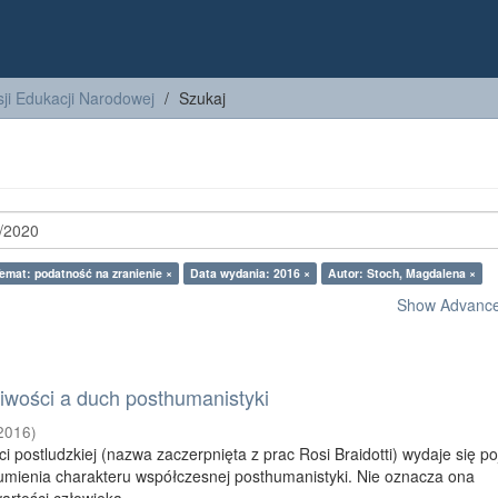
ji Edukacji Narodowej
Szukaj
emat: podatność na zranienie ×
Data wydania: 2016 ×
Autor: Stoch, Magdalena ×
Show Advanced
iwości a duch posthumanistyki
2016
)
ci postludzkiej (nazwa zaczerpnięta z prac Rosi Braidotti) wydaje się p
umienia charakteru współczesnej posthumanistyki. Nie oznacza ona