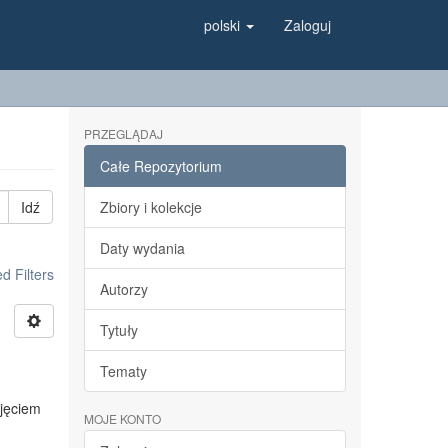
polski
Zaloguj
PRZEGLĄDAJ
Całe Repozytorium
Idź
Zbiory i kolekcje
Daty wydania
 Filters
Autorzy
Tytuły
Tematy
ojęciem
MOJE KONTO