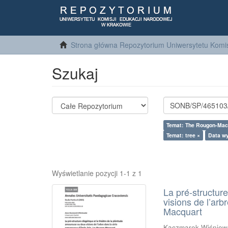
Strona główna Repozytorium Uniwersytetu Komis
Szukaj
Temat: The Rougon-Mac
Temat: tree ×
Data wy
Wyświetlanie pozycji 1-1 z 1
La pré-structur
visions de l’ar
Macquart
Kaczmarek-Wiśniew