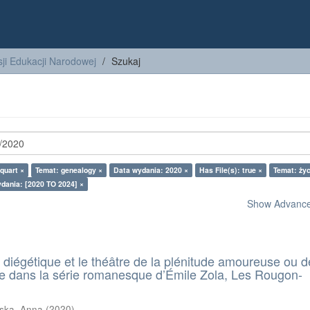
ji Edukacji Narodowej
Szukaj
quart ×
Temat: genealogy ×
Data wydania: 2020 ×
Has File(s): true ×
Temat: życ
dania: [2020 TO 2024] ×
Show Advanced
e diégétique et le théâtre de la plénitude amoureuse ou 
bre dans la série romanesque d’Émile Zola, Les Rougon-
ska, Anna
(
2020
)