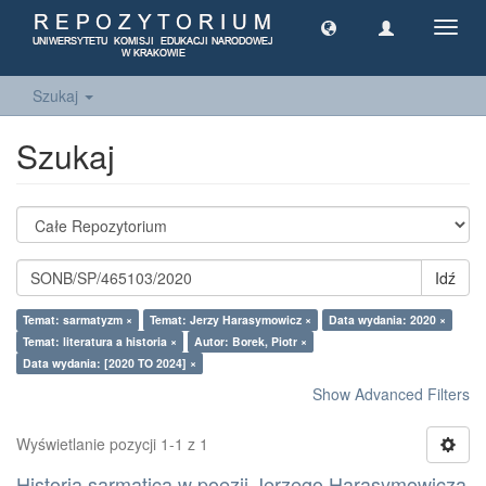
Toggl
navig
Szukaj
Szukaj
Idź
Temat: sarmatyzm ×
Temat: Jerzy Harasymowicz ×
Data wydania: 2020 ×
Temat: literatura a historia ×
Autor: Borek, Piotr ×
Data wydania: [2020 TO 2024] ×
Show Advanced Filters
Wyświetlanie pozycji 1-1 z 1
Historia sarmatica w poezji Jerzego Harasymowicza