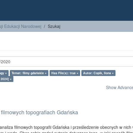
ji Edukacji Narodowej
Szukaj
ogy ×
Temat: filmy gdańskie ×
Has File(s): true ×
Autor: Copik, Ilona ×
 2024] ×
Show Advanced
 filmowych topografiach Gdańska
 analiza filmowych topografii Gdańska i prześledzenie obecnych w nich