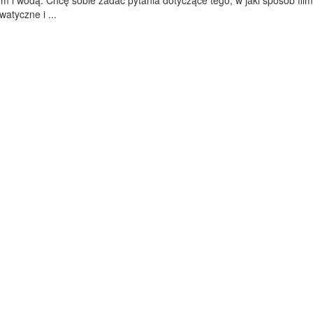
m i wodą. Chcę sobie zadać pytania dotyczące tego, w jaki sposób fil
atyczne i ...