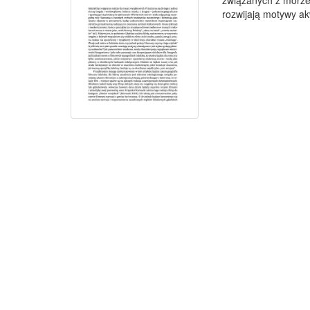
związanych z morze
rozwijają motywy akw