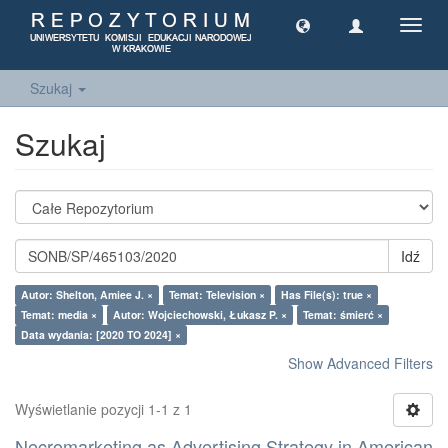
Toggl
navig
Szukaj
Szukaj
Idź
Autor: Shelton, Amiee J. ×
Temat: Television ×
Has File(s): true ×
Temat: media ×
Autor: Wojciechowski, Łukasz P. ×
Temat: śmierć ×
Data wydania: [2020 TO 2024] ×
Show Advanced Filters
Wyświetlanie pozycji 1-1 z 1
Necromarketing as Advertising Strategy in American