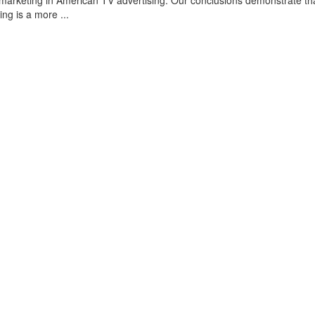
omarketing in American TV advertising. Our conclusions demonstrate th
ing is a more ...