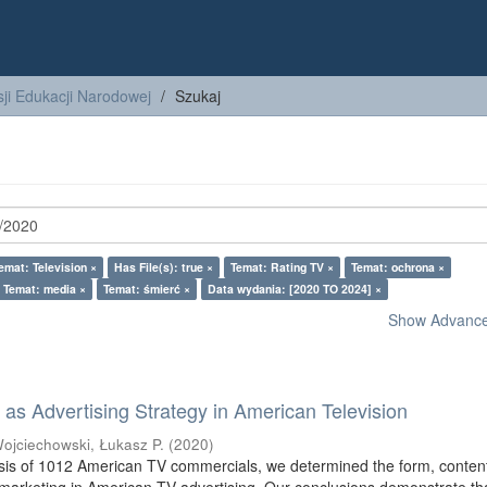
ji Edukacji Narodowej
Szukaj
emat: Television ×
Has File(s): true ×
Temat: Rating TV ×
Temat: ochrona ×
Temat: media ×
Temat: śmierć ×
Data wydania: [2020 TO 2024] ×
Show Advanced
as Advertising Strategy in American Television
ojciechowski, Łukasz P.
(
2020
)
sis of 1012 American TV commercials, we determined the form, conten