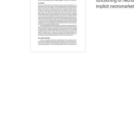
functioning of necr
implicit necromarket