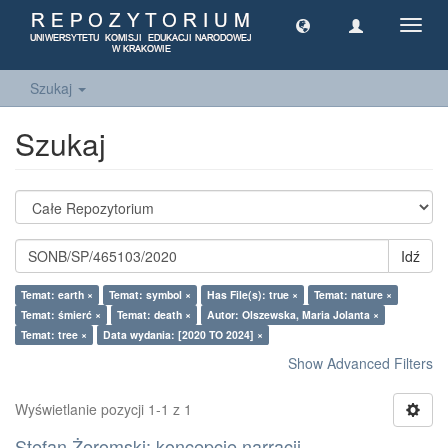
Toggl
navig
Szukaj
Szukaj
Idź
Temat: earth ×
Temat: symbol ×
Has File(s): true ×
Temat: nature ×
Temat: śmierć ×
Temat: death ×
Autor: Olszewska, Maria Jolanta ×
Temat: tree ×
Data wydania: [2020 TO 2024] ×
Show Advanced Filters
Wyświetlanie pozycji 1-1 z 1
Stefan Żeromski: koncepcje narracji