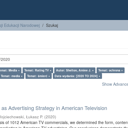
ji Edukacji Narodowej
Szukaj
emat: Media ×
Temat: Rating TV ×
Autor: Shelton, Amiee J. ×
Temat: ochrona ×
Temat: media ×
Temat: śmierć ×
Data wydania: [2020 TO 2024] ×
Show Advanced
as Advertising Strategy in American Television
ojciechowski, Łukasz P.
(
2020
)
sis of 1012 American TV commercials, we determined the form, conten