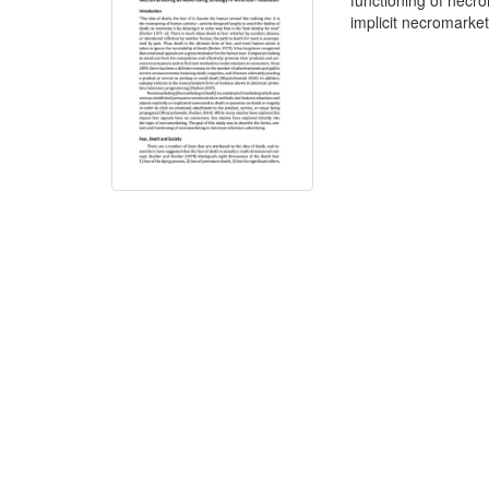
functioning of necr
implicit necromarket