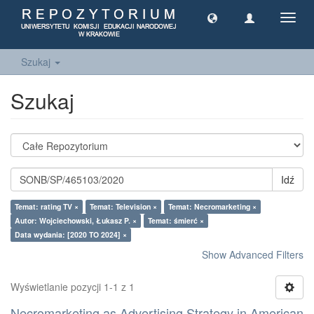
Toggl
navig
Szukaj
Szukaj
Idź
Temat: rating TV ×
Temat: Television ×
Temat: Necromarketing ×
Autor: Wojciechowski, Łukasz P. ×
Temat: śmierć ×
Data wydania: [2020 TO 2024] ×
Show Advanced Filters
Wyświetlanie pozycji 1-1 z 1
Necromarketing as Advertising Strategy in American