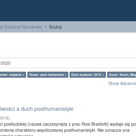
ji Edukacji Narodowej
Szukaj
emat: empatia ×
Temat: post-humanism ×
Data wydania: 2016 ×
Autor: Stoch, Ma
Show Advanced
iwości a duch posthumanistyki
2016
)
ci postludzkiej (nazwa zaczerpnięta z prac Rosi Braidotti) wydaje się p
umienia charakteru współczesnej posthumanistyki. Nie oznacza ona