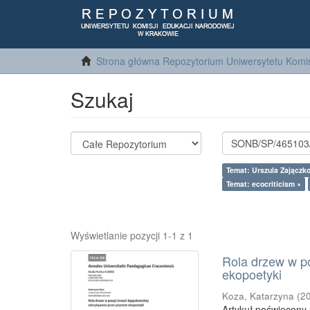
Strona główna Repozytorium Uniwersytetu Komis
Szukaj
Temat: Urszula Zajączk
Temat: ecocriticism ×
Wyświetlanie pozycji 1-1 z 1
Rola drzew w po
ekopoetyki
Koza, Katarzyna
(
2
Artykuł poświęcony 