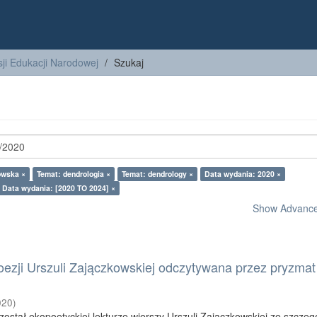
ji Edukacji Narodowej
Szukaj
owska ×
Temat: dendrologia ×
Temat: dendrology ×
Data wydania: 2020 ×
Data wydania: [2020 TO 2024] ×
Show Advanced
ezji Urszuli Zajączkowskiej odczytywana przez pryzmat
020
)
został ekopoetyckiej lekturze wierszy Urszuli Zajączkowskiej ze szcze