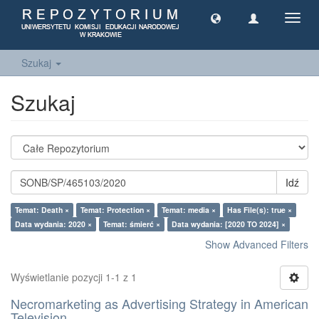
Toggl
navig
Szukaj
Szukaj
Idź
Temat: Death ×
Temat: Protection ×
Temat: media ×
Has File(s): true ×
Data wydania: 2020 ×
Temat: śmierć ×
Data wydania: [2020 TO 2024] ×
Show Advanced Filters
Wyświetlanie pozycji 1-1 z 1
Necromarketing as Advertising Strategy in American
Television