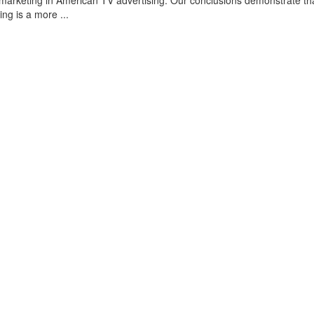
omarketing in American TV advertising. Our conclusions demonstrate th
ing is a more ...