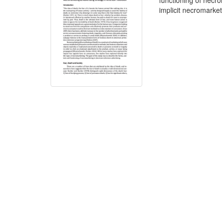
functioning of necr
implicit necromarket