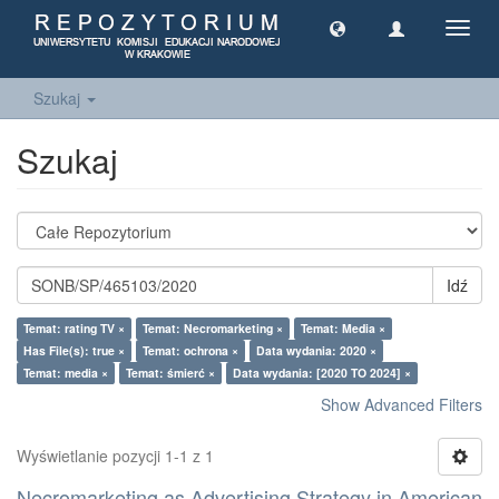
Toggl
navig
Szukaj
Szukaj
Idź
Temat: rating TV ×
Temat: Necromarketing ×
Temat: Media ×
Has File(s): true ×
Temat: ochrona ×
Data wydania: 2020 ×
Temat: media ×
Temat: śmierć ×
Data wydania: [2020 TO 2024] ×
Show Advanced Filters
Wyświetlanie pozycji 1-1 z 1
Necromarketing as Advertising Strategy in American