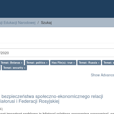
ji Edukacji Narodowej
Szukaj
Temat: Belarus ×
Temat: politics ×
Has File(s): true ×
Temat: Russia ×
Temat: 
Temat: security ×
Show Advanced
bezpieczeństwa społeczno-ekonomicznego relacji
ałorusi i Federacji Rosyjskiej
4
)
ost important problems in bilateral relations concerning economical, so