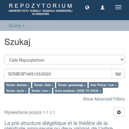
Toggl
navig
Szukaj
Szukaj
Idź
Temat: drzewo ×
Temat: Zola ×
Temat: genealogy ×
Has File(s): true ×
Temat: życie ×
Temat: tree ×
Data wydania: [2020 TO 2024] ×
Show Advanced Filters
Wyświetlanie pozycji 1-1 z 1
La pré-structure diégétique et le théâtre de la
plénitude amoureuse ou deux visions de l’arbre