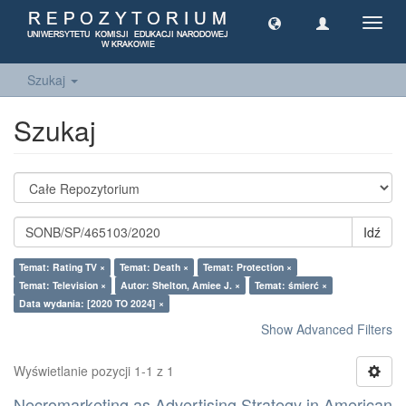
Toggl
navig
Szukaj
Szukaj
Idź
Temat: Rating TV ×
Temat: Death ×
Temat: Protection ×
Temat: Television ×
Autor: Shelton, Amiee J. ×
Temat: śmierć ×
Data wydania: [2020 TO 2024] ×
Show Advanced Filters
Wyświetlanie pozycji 1-1 z 1
Necromarketing as Advertising Strategy in American