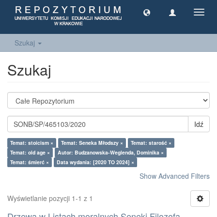
Toggl
navig
Szukaj
Szukaj
Idź
Temat: stoicism ×
Temat: Seneka Młodszy ×
Temat: starość ×
Temat: old age ×
Autor: Budzanowska-Weglenda, Dominika ×
Temat: śmierć ×
Data wydania: [2020 TO 2024] ×
Show Advanced Filters
Wyświetlanie pozycji 1-1 z 1
Drzewa w Listach moralnych Seneki Filozofa