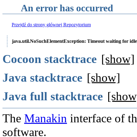
An error has occurred
Przejdź do strony głównej Repozytorium
java.util.NoSuchElementException: Timeout waiting for idle
Cocoon stacktrace
[show]
Java stacktrace
[show]
Java full stacktrace
[show
The
Manakin
interface of t
software.