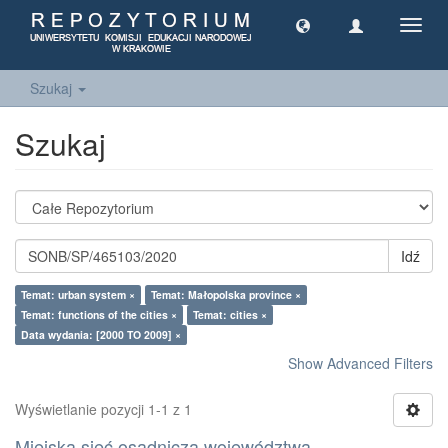
Toggl
navig
Szukaj
Szukaj
Idź
Temat: urban system ×
Temat: Małopolska province ×
Temat: functions of the cities ×
Temat: cities ×
Data wydania: [2000 TO 2009] ×
Show Advanced Filters
Wyświetlanie pozycji 1-1 z 1
Miejska sieć osadnicza województwa