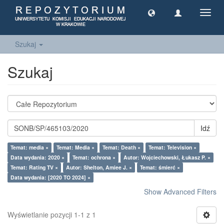
Toggl
navig
Szukaj
Szukaj
Idź
Temat: media ×
Temat: Media ×
Temat: Death ×
Temat: Television ×
Data wydania: 2020 ×
Temat: ochrona ×
Autor: Wojciechowski, Łukasz P. ×
Temat: Rating TV ×
Autor: Shelton, Amiee J. ×
Temat: śmierć ×
Data wydania: [2020 TO 2024] ×
Show Advanced Filters
Wyświetlanie pozycji 1-1 z 1