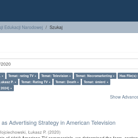
ji Edukacji Narodowej
Szukaj
. ×
Temat: rating TV ×
Temat: Television ×
Temat: Necromarketing ×
Has File(s):
Łukasz P. ×
Temat: Rating TV ×
Temat: Death ×
Temat: śmierć ×
 2024] ×
Show Advanced
as Advertising Strategy in American Television
ojciechowski, Łukasz P.
(
2020
)