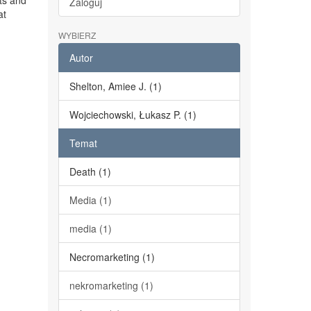
ts and
Zaloguj
at
WYBIERZ
Autor
Shelton, Amiee J. (1)
Wojciechowski, Łukasz P. (1)
Temat
Death (1)
Media (1)
media (1)
Necromarketing (1)
nekromarketing (1)