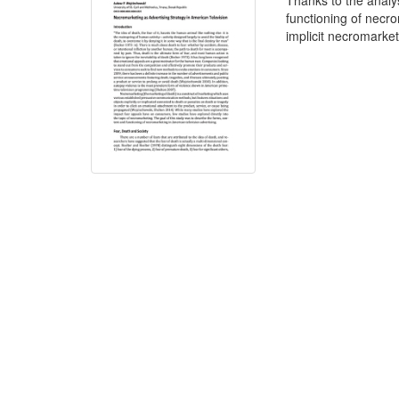
Thanks to the analy
functioning of necr
implicit necromarket