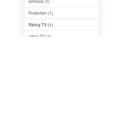
ochrona (1)
Protection (1)
Rating TV (1)
rating TV (1)
Television (1)
... zobacz więcej
Data wydania
2020 (1)
Has File(s)
Yes (1)
Theme by