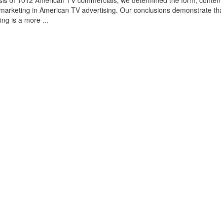
sis of 1012 American TV commercials, we determined the form, conten
omarketing in American TV advertising. Our conclusions demonstrate th
ing is a more ...