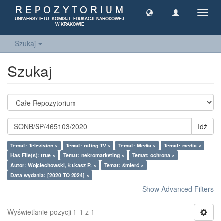
Toggl
navig
Szukaj
Szukaj
Idź
Temat: Television ×
Temat: rating TV ×
Temat: Media ×
Temat: media ×
Has File(s): true ×
Temat: nekromarketing ×
Temat: ochrona ×
Autor: Wojciechowski, Łukasz P. ×
Temat: śmierć ×
Data wydania: [2020 TO 2024] ×
Show Advanced Filters
Wyświetlanie pozycji 1-1 z 1