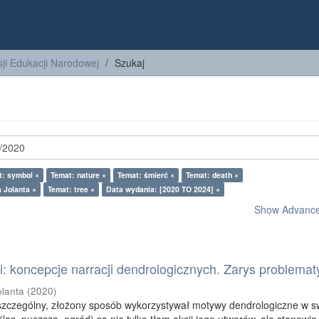
ji Edukacji Narodowej
Szukaj
t: symbol ×
Temat: nature ×
Temat: śmierć ×
Temat: death ×
 Jolanta ×
Temat: tree ×
Data wydania: [2020 TO 2024] ×
Show Advanced
: koncepcje narracji dendrologicznych. Zarys problemat
olanta
(
2020
)
szczególny, złożony sposób wykorzystywał motywy dendrologiczne w s