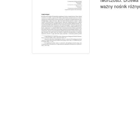
twórczości. Drzewa (
ważny nośnik różnych