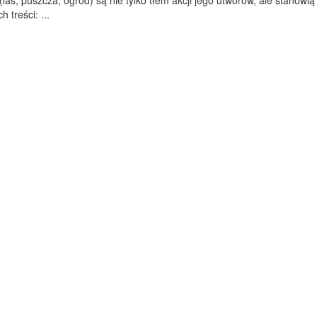
las, puszcza, ogród) są nie tylko tłem akcji jego utworów, ale stanowią
 treści: ...