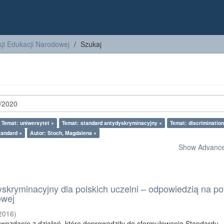
ji Edukacji Narodowej
Szukaj
Temat: uniwersytet ×
Temat: standard antydyskryminacyjny ×
Temat: discrimination
tandard ×
Autor: Stoch, Magdalena ×
Show Advanced
skryminacyjny dla polskich uczelni – odpowiedzią na po
owej
2016
)
awozdanie z działań, które doprowadziły do sformułowania Standardu