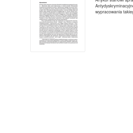
Antydyskryminacyjne
wypracowania takieg