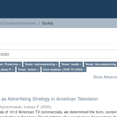
ji Edukacji Narodowej
Szukaj
at: Protection ×
Temat: nekromarketing ×
Temat: media ×
Temat: Necromarketing 
Łukasz P. ×
Temat: śmierć ×
Data wydania: [2020 TO 2024] ×
Show Advanced
as Advertising Strategy in American Television
ojciechowski, Łukasz P.
(
2020
)
sis of 1012 American TV commercials, we determined the form, conten