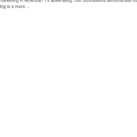
omarketing in American TV advertising. Our conclusions demonstrate th
ing is a more ...