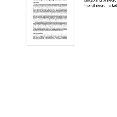
functioning of necr
implicit necromarket