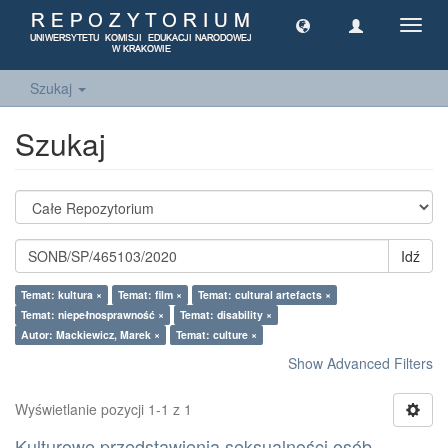
Toggl
navig
Szukaj
Szukaj
Idź
Temat: kultura ×
Temat: film ×
Temat: cultural artefacts ×
Temat: niepełnosprawność ×
Temat: disability ×
Autor: Mackiewicz, Marek ×
Temat: culture ×
Show Advanced Filters
Wyświetlanie pozycji 1-1 z 1
Kulturowe przedstawienia seksualności osób