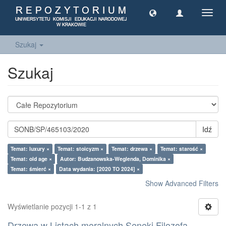
Toggl
navig
Szukaj
Szukaj
Idź
Temat: luxury ×
Temat: stoicyzm ×
Temat: drzewa ×
Temat: starość ×
Temat: old age ×
Autor: Budzanowska-Weglenda, Dominika ×
Temat: śmierć ×
Data wydania: [2020 TO 2024] ×
Show Advanced Filters
Wyświetlanie pozycji 1-1 z 1
Drzewa w Listach moralnych Seneki Filozofa